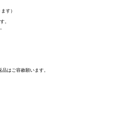
きます）
す。
。
返品はご容赦願います。